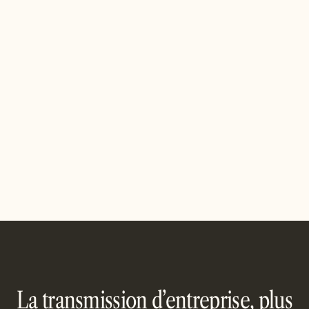
JUNE 10, 2026
MARCHÉ M&A & TENDANCES
Cession d'entreprise à Nancy : le marché
M&A nancéien
Vendre votre PME à Nancy : santé, ingénierie, services
— les spécificités du marché nancéien, la valorisation et
notre accompagnement de proximité.
Read article
La transmission d’entreprise, plus