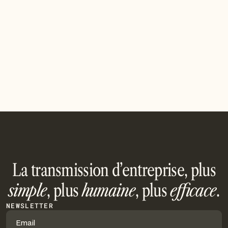
Cession d'entreprise à Nancy : le marché
M&A nancéien
Vendre votre PME à Nancy : santé, ingénierie, services
— les spécificités du marché nancéien, la valorisation et
notre accompagnement de proximité.
Read article
La transmission d’entreprise, plus
simple
, plus
humaine
, plus
efficace
.
NEWSLETTER