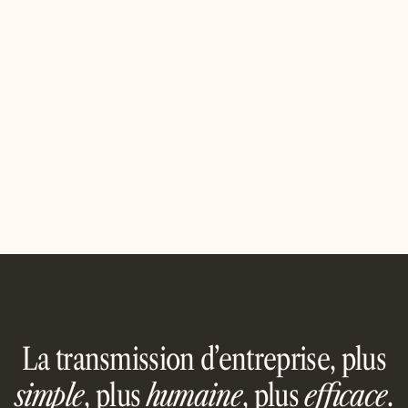
JUNE 10, 2026
MARCHÉ M&A & TENDANCES
Cession d'entreprise à Nancy : le marché
M&A nancéien
Vendre votre PME à Nancy : santé, ingénierie, services
— les spécificités du marché nancéien, la valorisation et
notre accompagnement de proximité.
Read article
La transmission d’entreprise, plus
simple
, plus
humaine
, plus
efficace
.